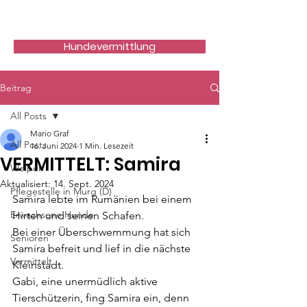
Hundefreunde Rumänien
Hundevermittlung
Beitrag
All Posts
Mario Graf
All Posts
16. Juni 2024
1 Min. Lesezeit
VERMITTELT: Samira
Welpen
Aktualisiert:
14. Sept. 2024
Pflegestelle in Murg (D)
Samira lebte im Rumänien bei einem 
Erwachsene Hunde
Hirten und seinen Schafen.
Bei einer Überschwemmung hat sich 
Senioren
Samira befreit und lief in die nächste 
Vermittelt
Kleinstadt.
Gabi, eine unermüdlich aktive 
Tierschützerin, fing Samira ein, denn 