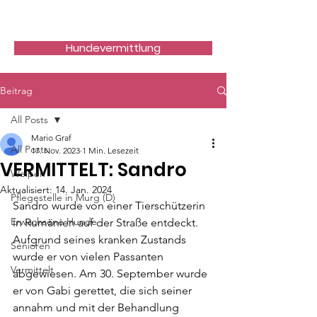
Hundefreunde Rumänien
Hundevermittlung
Beitrag
All Posts
Mario Graf
All Posts
17. Nov. 2023
1 Min. Lesezeit
VERMITTELT: Sandro
Welpen
Aktualisiert:
14. Jan. 2024
Pflegestelle in Murg (D)
Sandro wurde von einer Tierschützerin 
Erwachsene Hunde
in Rumänien auf der Straße entdeckt. 
Aufgrund seines kranken Zustands 
Senioren
wurde er von vielen Passanten 
Vermittelt
abgewiesen. Am 30. September wurde 
er von Gabi gerettet, die sich seiner 
annahm und mit der Behandlung 