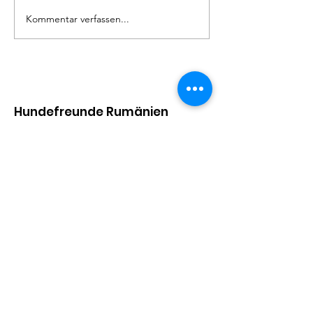
Kommentar verfassen...
Hundefreunde Rumänien
Helfe Straßenhunden
Adresse:
Kirchbergstr. 9, 79730 Murg
Email
:
barbarajboettcher@icloud.com
Telefon
:
017622378884
Regelmäßige Update
Email eintragen und informiert
bleiben