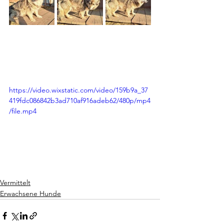
https://video.wixstatic.com/video/159b9a_37
419fdc086842b3ad710af916adeb62/480p/mp4
/file.mp4
Vermittelt
Erwachsene Hunde