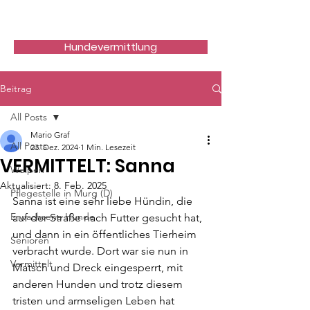
Hundefreunde Rumänien
Hundevermittlung
Beitrag
All Posts
Mario Graf
All Posts
23. Dez. 2024
1 Min. Lesezeit
VERMITTELT: Sanna
Welpen
Aktualisiert:
8. Feb. 2025
Pflegestelle in Murg (D)
Sanna ist eine sehr liebe Hündin, die 
Erwachsene Hunde
auf der Straße nach Futter gesucht hat, 
und dann in ein öffentliches Tierheim 
Senioren
verbracht wurde.
 Dort war sie nun in 
Vermittelt
Matsch und Dreck eingesperrt, mit 
anderen Hunden und trotz diesem 
tristen und armseligen Leben hat 