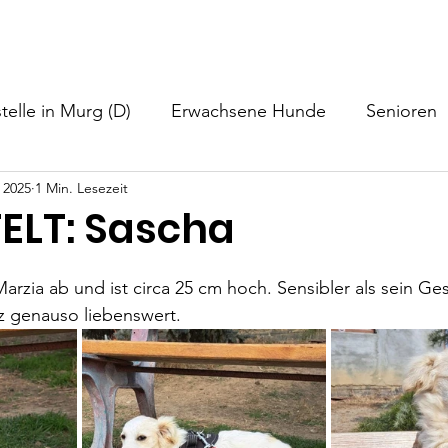
nformationen
Helfen
Hundevermittlung
Neuigkeiten
telle in Murg (D)
Erwachsene Hunde
Senioren
 2025
1 Min. Lesezeit
ELT: Sascha
rzia ab und ist circa 25 cm hoch. Sensibler als sein Ge
z genauso liebenswert.