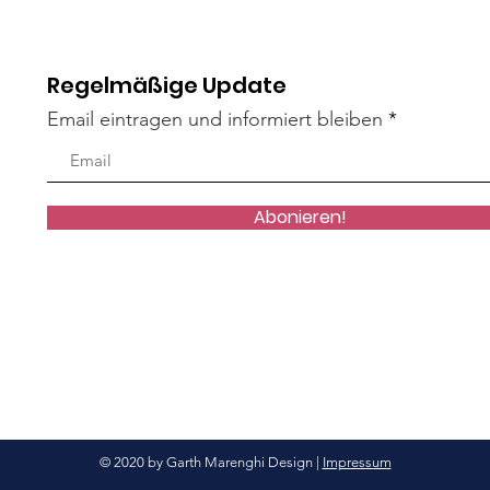
Regelmäßige Update
Email eintragen und informiert bleiben
Mäxle
Isa
Abonieren!
© 2020 by Garth Marenghi Design |
Impressum