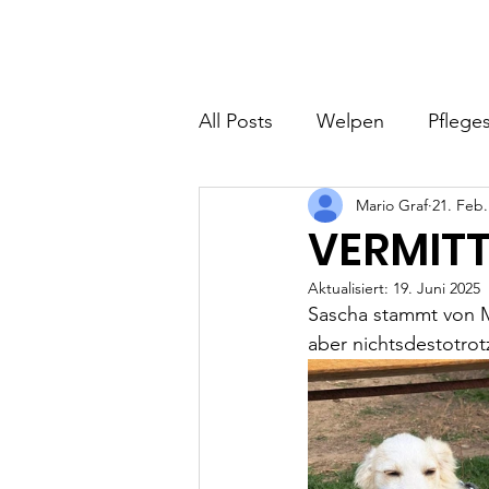
Hundefreunde Rumänien
Home
I
All Posts
Welpen
Pfleges
Mario Graf
21. Feb.
VERMITT
Aktualisiert:
19. Juni 2025
Sascha stammt von Ma
aber nichtsdestotrot