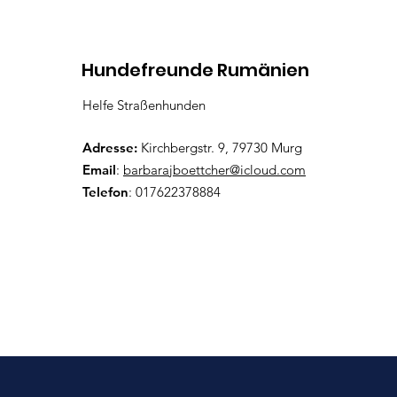
Kommentare
Hundefreunde Rumänien
Helfe Straßenhunden
Lenny
Kommentar verfassen...
Adresse:
Kirchbergstr. 9, 79730 Murg
Email
:
barbarajboettcher@icloud.com
Telefon
: 017622378884