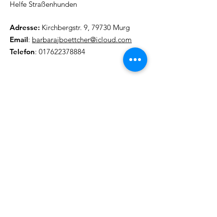
Helfe Straßenhunden
Adresse:
Kirchbergstr. 9, 79730 Murg
Email
:
barbarajboettcher@icloud.com
Telefon
:
017622378884
Regelmäßige Update
Email eintragen und informiert
bleiben
Abonieren!
Quick Links