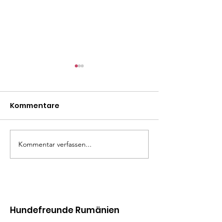
Kommentare
Madita
Liza Minelli
Kommentar verfassen...
Hundefreunde Rumänien