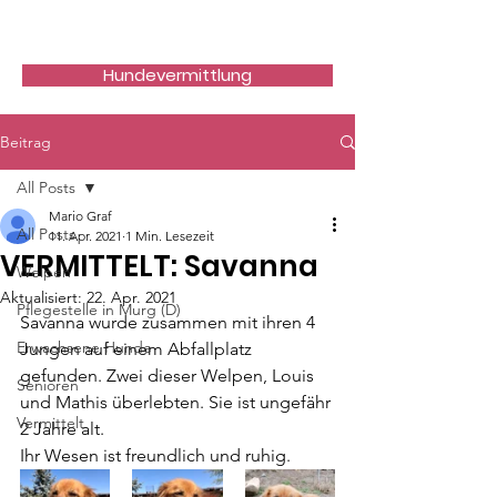
Hundefreunde Rumänien
Hundevermittlung
Beitrag
All Posts
Mario Graf
All Posts
11. Apr. 2021
1 Min. Lesezeit
VERMITTELT: Savanna
Welpen
Aktualisiert:
22. Apr. 2021
Pflegestelle in Murg (D)
Savanna wurde zusammen mit ihren 4 
Erwachsene Hunde
Jungen auf einem Abfallplatz 
gefunden. Zwei dieser Welpen, Louis 
Senioren
und Mathis überlebten. Sie ist ungefähr 
Vermittelt
2 Jahre alt. 
Ihr Wesen ist freundlich und ruhig.