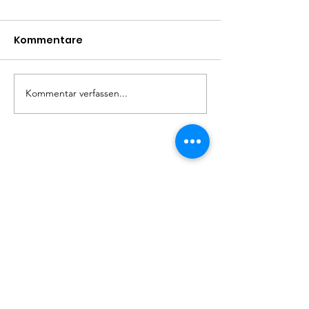
Kommentare
Madita
Linda
Kommentar verfassen...
Hundefreunde Rumänien
Helfe Straßenhunden
Adresse:
Kirchbergstr. 9, 79730 Murg
Email
:
barbarajboettcher@icloud.com
Telefon
:
017622378884