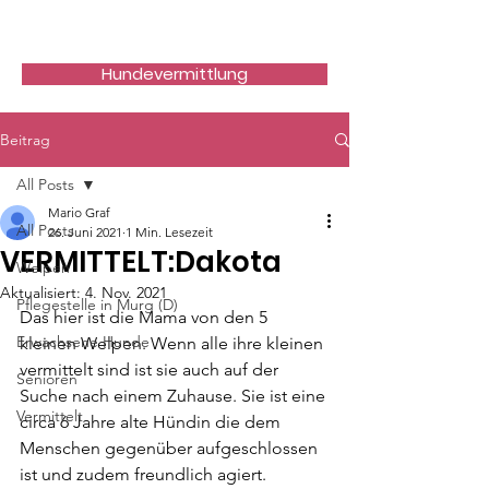
Hundefreunde Rumänien
Hundevermittlung
Beitrag
All Posts
Mario Graf
All Posts
26. Juni 2021
1 Min. Lesezeit
VERMITTELT:Dakota
Welpen
Aktualisiert:
4. Nov. 2021
Pflegestelle in Murg (D)
Das hier ist die Mama von den 5 
Erwachsene Hunde
kleinen Welpen. Wenn alle ihre kleinen 
vermittelt sind ist sie auch auf der 
Senioren
Suche nach einem Zuhause. Sie ist eine 
Vermittelt
circa 6 Jahre alte Hündin die dem 
Menschen gegenüber aufgeschlossen 
ist und zudem freundlich agiert. 