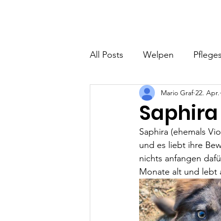
Hundefreunde Rumänien
Home
I
All Posts
Welpen
Pfleges
Mario Graf
22. Apr.
Saphira
Saphira (ehemals Vio
und es liebt ihre Be
nichts anfangen dafür
Monate alt und lebt a