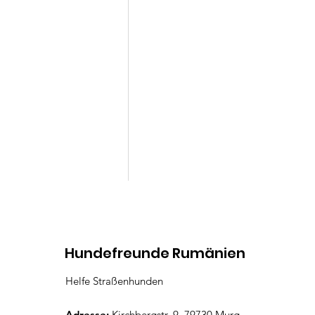
Kommentare
Hundefreunde Rumänien
Helfe Straßenhunden
Virginia
Kommentar verfassen...
Adresse:
Kirchbergstr. 9, 79730 Murg