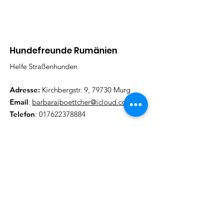
Hundefreunde Rumänien
Helfe Straßenhunden
Adresse:
Kirchbergstr. 9, 79730 Murg
Email
:
barbarajboettcher@icloud.com
Telefon
:
017622378884
Regelmäßige Update
Email eintragen und informiert
bleiben