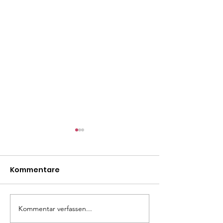
Kommentare
Madita
Linda
Kommentar verfassen...