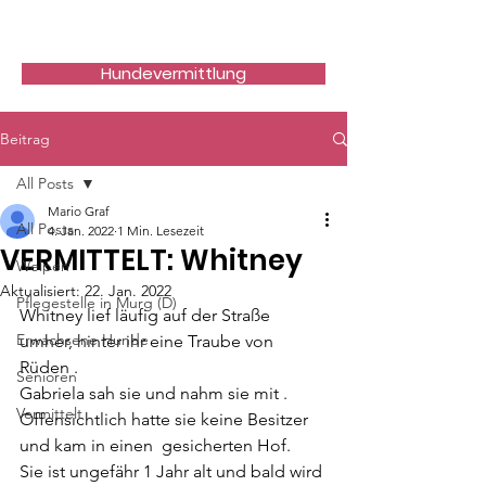
Hundefreunde Rumänien
Hundevermittlung
Beitrag
All Posts
Mario Graf
All Posts
4. Jan. 2022
1 Min. Lesezeit
VERMITTELT: Whitney
Welpen
Aktualisiert:
22. Jan. 2022
Pflegestelle in Murg (D)
Whitney lief läufig auf der Straße 
Erwachsene Hunde
umher, hinter ihr eine Traube von 
Rüden .
Senioren
Gabriela sah sie und nahm sie mit . 
Vermittelt
Offensichtlich hatte sie keine Besitzer 
und kam in einen  gesicherten Hof. 
Sie ist ungefähr 1 Jahr alt und bald wird 