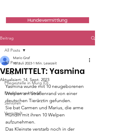
Hundefreunde Rumänien
Hundevermittlung
Beitrag
All Posts
Mario Graf
All Posts
10. Juli 2023
1 Min. Lesezeit
VERMITTELT: Yasmina
Welpen
Aktualisiert:
14. Sept. 2023
Pflegestelle in Murg (D)
Yasmina wurde mit 10 neugeborenen 
Erwachsene Hunde
Welpen am Straßenrand von einer
deutschen Tierärztin gefunden.
Senioren
Sie bat Carmen und Marius, die arme 
Vermittelt
Hündin mit ihren 10 Welpen 
aufzunehmen.
Das Kleinste verstarb noch in der 