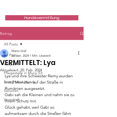
Hundefreunde Rumänien
Hundevermittlung
Beitrag
All Posts
Mario Graf
All Posts
23. Jan. 2024
1 Min. Lesezeit
VERMITTELT: Lya
Welpen
Aktualisiert:
20. Feb. 2024
Pflegestelle in Murg (D)
Lya und ihre Schwester Remy wurden 
Erwachsene Hunde
mit 2 Monaten auf der Straße in 
Rumänien ausgesetzt.
Senioren
Gabi sah die Kleinen und nahm sie zu 
Vermittelt
ihrem Schutz mit.
Glück gehabt, weil Gabi so 
aufmerksam durch die Straßen fährt 