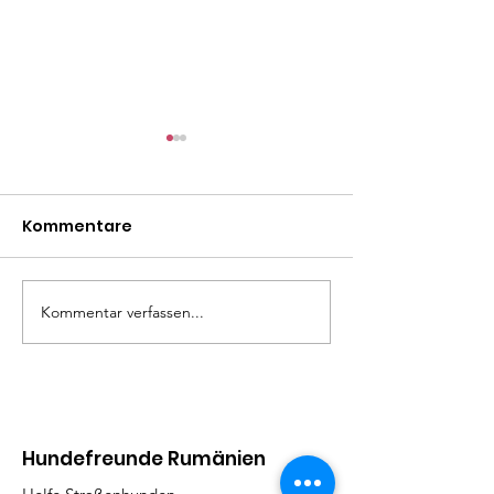
Kommentare
Madita
Liza Minelli
Kommentar verfassen...
Hundefreunde Rumänien