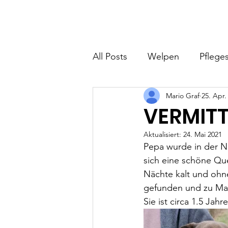
Hundefreunde Rumänien
Home
I
All Posts
Welpen
Pfleges
Mario Graf
25. Apr.
VERMITT
Aktualisiert:
24. Mai 2021
Pepa wurde in der Nä
sich eine schöne Que
Nächte kalt und ohn
gefunden und zu Mar
Sie ist circa 1.5 Jah