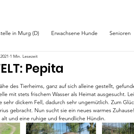
nformationen
Helfen
Hundevermittlung
Neuigkeiten
telle in Murg (D)
Erwachsene Hunde
Senioren
 2021
1 Min. Lesezeit
ELT: Pepita
he des Tierheims, ganz auf sich alleine gestellt, gefunde
lle mit stets frischem Wasser als Heimat ausgesucht. Lei
e sehr dickem Fell, dadurch sehr ungemütlich. Zum Glüc
ius gebracht. Nun sucht sie ein neues warmes Zuhause
re alt und eine ruhige und freundliche Hündin.