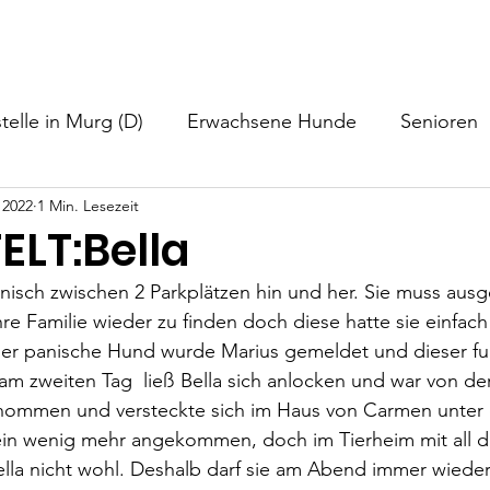
nformationen
Helfen
Hundevermittlung
Neuigkeiten
telle in Murg (D)
Erwachsene Hunde
Senioren
 2022
1 Min. Lesezeit
ELT:Bella
panisch zwischen 2 Parkplätzen hin und her. Sie muss aus
re Familie wieder zu finden doch diese hatte sie einfach
ser panische Hund wurde Marius gemeldet und dieser fuh
 am zweiten Tag  ließ Bella sich anlocken und war von de
enommen und versteckte sich im Haus von Carmen unter
a ein wenig mehr angekommen, doch im Tierheim mit all 
ella nicht wohl. Deshalb darf sie am Abend immer wieder