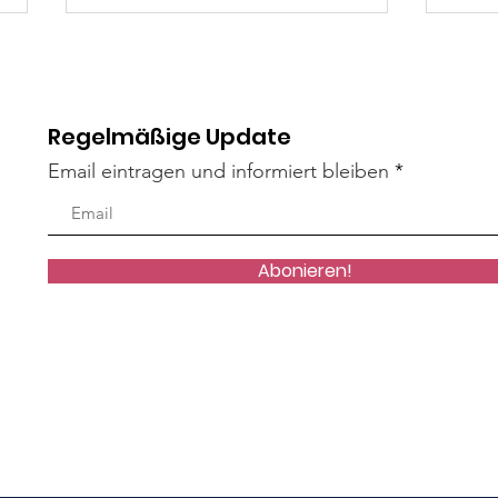
Regelmäßige Update
Madita
Lin
tare konnten nicht geladen werden
Email eintragen und informiert bleiben
oblem. Verbinde dich erneut oder aktualisiere die Seite.
Aktualisieren
Abonieren!