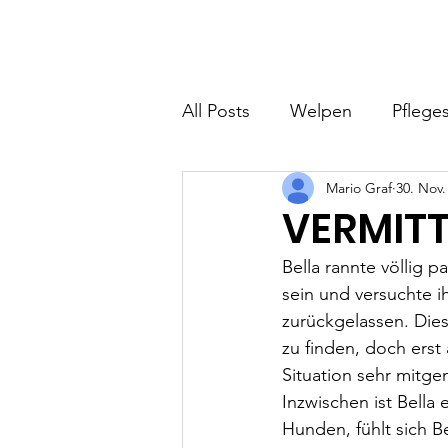
Hundefreunde Rumänien
Home
I
All Posts
Welpen
Pfleges
Mario Graf
30. Nov.
VERMITT
Bella rannte völlig 
sein und versuchte ih
zurückgelassen. Die
zu finden, doch erst
Situation sehr mitg
Inzwischen ist Bell
Hunden, fühlt sich B