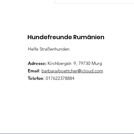
Kommentare
Hundefreunde Rumänien
Liza Minelli
Kommen
Es gab ein technisches Pr
Helfe Straßenhunden
Adresse:
Kirchbergstr. 9, 79730 Murg
Email
:
barbarajboettcher@icloud.com
Telefon
: 017622378884