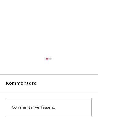
Kommentare
Mäxle
Isa
Kommentar verfassen...