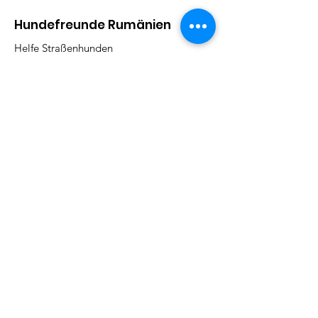
Hundefreunde Rumänien
Helfe Straßenhunden
Adresse:
Kirchbergstr. 9, 79730 Murg
Email
:
barbarajboettcher@icloud.com
Telefon
:
017622378884
Regelmäßige Update
Email eintragen und informiert
bleiben
Abonieren!