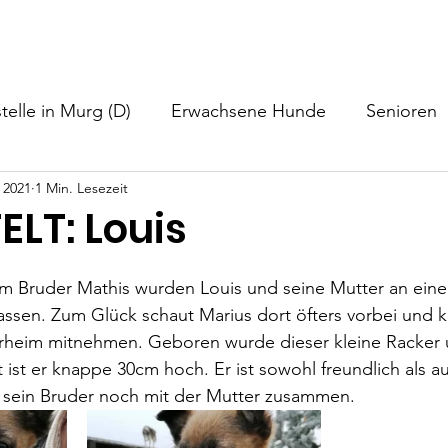
nformationen
Helfen
Hundevermittlung
Neuigkeiten
telle in Murg (D)
Erwachsene Hunde
Senioren
 2021
1 Min. Lesezeit
ELT: Louis
 Bruder Mathis wurden Louis und seine Mutter an ein
ssen. Zum Glück schaut Marius dort öfters vorbei und k
erheim mitnehmen. Geboren wurde dieser kleine Racker 
 ist er knappe 30cm hoch. Er ist sowohl freundlich als au
d sein Bruder noch mit der Mutter zusammen.