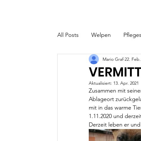
Hundefreunde Rumänien
Home
I
All Posts
Welpen
Pfleges
Mario Graf
22. Feb.
VERMITT
Aktualisiert:
13. Apr. 2021
Zusammen mit seinem
Ablageort zurückgela
mit in das warme Ti
1.11.2020 und derzeit
Derzeit leben er un