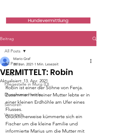
Hundefreunde Rumänien
Hundevermittlung
Beitrag
All Posts
Mario Graf
All Posts
30. Jan. 2021
1 Min. Lesezeit
VERMITTELT: Robin
Welpen
Aktualisiert:
13. Apr. 2021
Pflegestelle in Murg (D)
Robin ist einer der Söhne von Fenja.
Erwachsene Hunde
Zusammen mit seiner Mutter lebte er in 
einer kleinen Erdhöhle am Ufer eines 
Senioren
Flusses.
Vermittelt
Glücklicherweise kümmerte sich ein 
Fischer um die kleine Familie und 
informierte Marius um die Mutter mit 