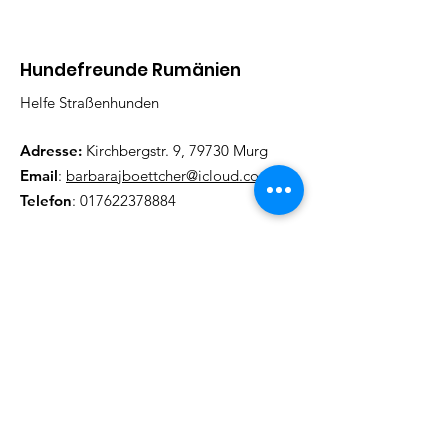
Hundefreunde Rumänien
Helfe Straßenhunden
Adresse:
Kirchbergstr. 9, 79730 Murg
Email
:
barbarajboettcher@icloud.com
Telefon
:
017622378884
Regelmäßige Update
Email eintragen und informiert
bleiben
Abonieren!