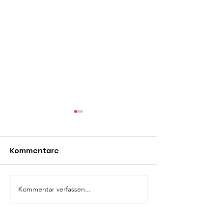
Kommentare
Mäxle
Isa
Kommentar verfassen...